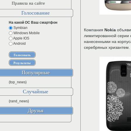
Правила на сайте
Голосование
На какой ОС Ваш смартфон
Symbian
Компания
Nokia
объявил
Windows Mobile
лимитированной серии
Apple IOS
нанесенными на корпус
Android
серебряных хризантем.
Популярные
{top_news}
Случайные
{rand_news}
Друзья