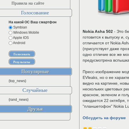
Правила на сайте
Голосование
На какой ОС Ваш смартфон
Symbian
Nokia Asha 502
- Это б
Windows Mobile
готовится к выпуску и, 
Apple IOS
отличается от Nokia Ash
Android
(присутствует даже про
одно отличие все же мо
предусмотрена вспышка, 
Популярные
Пресс-изображение мо
EVleaks, но о ее характ
{top_news}
видно на картинке, нов
нескольких цветовых ре
Случайные
красном, зеленом и гол
{rand_news}
ожидается 22 октября, 
"планшетофон" Nokia Lu
Друзья
Обсудить на форуме