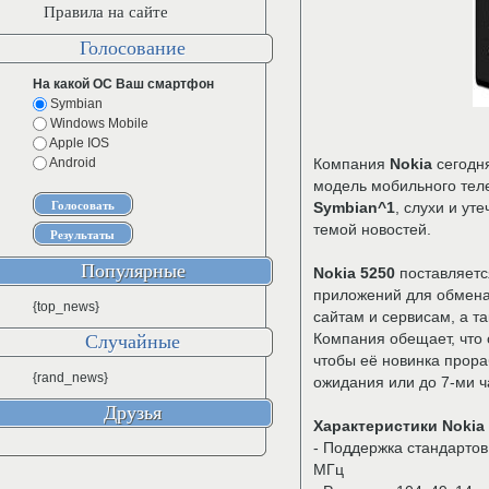
Правила на сайте
Голосование
На какой ОС Ваш смартфон
Symbian
Windows Mobile
Apple IOS
Android
Компания
Nokia
сегодн
модель мобильного тел
Symbian^1
, слухи и ут
темой новостей.
Популярные
Nokia 5250
поставляетс
приложений для обмена
{top_news}
сайтам и сервисам, а та
Компания обещает, что 
Случайные
чтобы её новинка прора
{rand_news}
ожидания или до 7-ми ч
Друзья
Характеристики Nokia 
- Поддержка стандарто
МГц