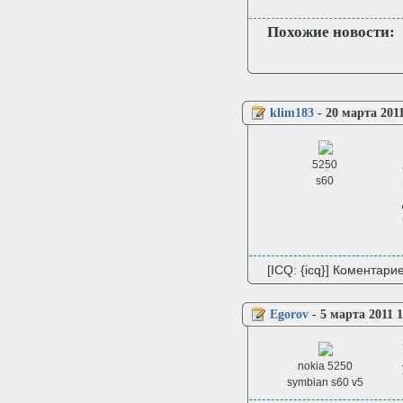
Похожие новости:
klim183
-
20 марта 2011
5250
s60
[ICQ: {icq}] Коментари
Egorov
-
5 марта 2011 1
nokia 5250
symbiаn s60 v5