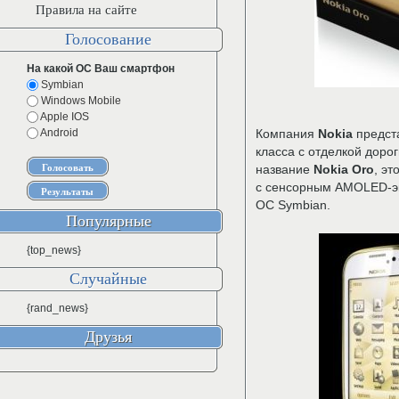
Правила на сайте
Голосование
На какой ОС Ваш смартфон
Symbian
Windows Mobile
Apple IOS
Android
Компания
Nokia
предст
класса с отделкой дор
название
Nokia Oro
, э
с сенсорным AMOLED-э
ОС Symbian.
Популярные
{top_news}
Случайные
{rand_news}
Друзья