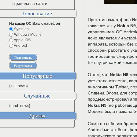
Правила на сайте
Голосование
Прототип смартфона
No
На какой ОС Ваш смартфон
такие же как у
Nokia N9
Symbian
управлением ОС Android
Windows Mobile
ясно является ли устр
Apple IOS
аппарата, который без 
Android
способен работать с ук
тестирование смартфона
Б» внутри самой компан
О том, что
Nokia N9
мож
Популярные
уже стало известно, ког
{top_news}
аналогичном Twitter, п
Стивена Элопа для сотр
Случайные
продемонстрировал апп
Nokia N9
, но работающ
{rand_news}
Модель была названа S
Друзья
Само по себе изображе
Android может быть фа
графического редактора,