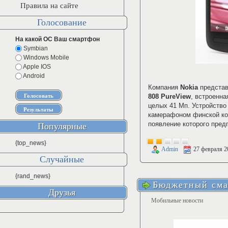
Правила на сайте
Голосование
На какой ОС Ваш смартфон
Symbian
Windows Mobile
Apple IOS
Android
Компания
Nokia
представ
808 PureView
, встроенна
целых 41 Мп. Устройств
камерафоном финской ко
появление которого пред
Популярные
{top_news}
Admin
27 февраля 2
Случайные
{rand_news}
Бюджетный сма
Друзья
Мобильные новости