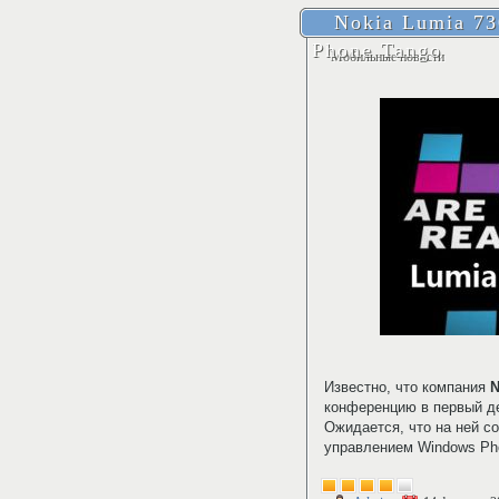
Nokia Lumia 7
Phone Tango
Мобильные новости
Известно, что компания
N
конференцию в первый де
Ожидается, что на ней с
управлением Windows Ph