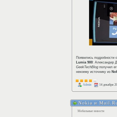
Появились подробности 
Lumia 900
: Александер Д
GeekTechBlog
получил ег
некоему источнику из
Nok
Admin
14 декабря 2
Nokia и Mail.R
Мобильные новости