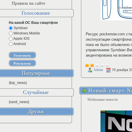
Правила на сайте
Голосование
На какой ОС Ваш смартфон
Symbian
Windows Mobile
Ресурс
pockenow.com
ста
Apple IOS
эксплуатации смартфона
Android
пока не было объявлено 
управлением
Symbian Bel
акцентирована на возмож
Admin
19 декабря 2
Популярные
{top_news}
Новый смарт N
Случайные
Мобильные новости
{rand_news}
Друзья