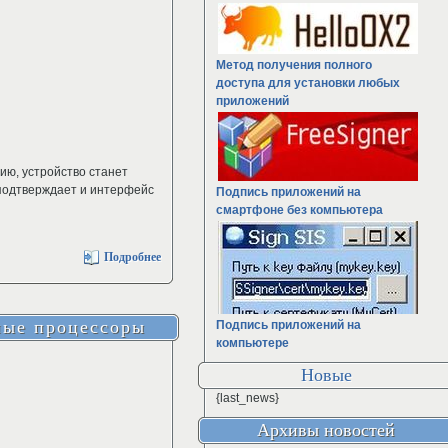
Метод получения полного
доступа для установки любых
приложений
нию, устройство станет
 подтверждает и интерфейс
Подпись приложений на
смартфоне без компьютера
Подробнее
ные процессоры
Подпись приложений на
компьютере
Новые
{last_news}
Архивы новостей