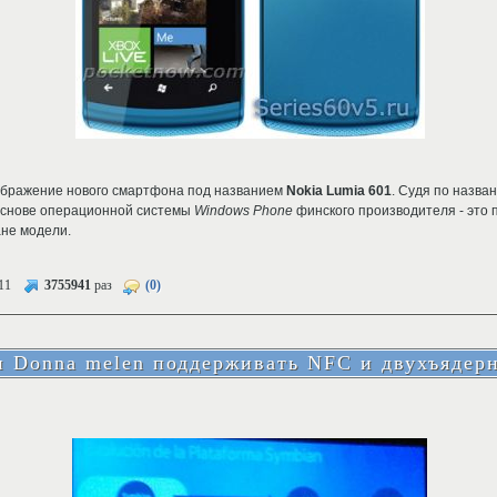
ображение нового смартфона под названием
Nokia Lumia 601
. Судя по назва
основе операционной системы
Windows Phone
финского производителя - это
не модели.
11
3755941
раз
(0)
 и Donna melen поддерживать NFC и двухъядер