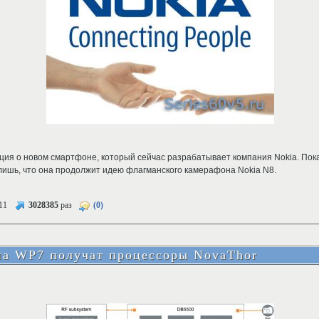
ия о новом смартфоне, который сейчас разрабатывает компания Nokia. Пока 
лишь, что она продолжит идею флагманского камерафона Nokia N8.
11
3028385
раз
(0)
на WP7 получат процессоры NovaThor