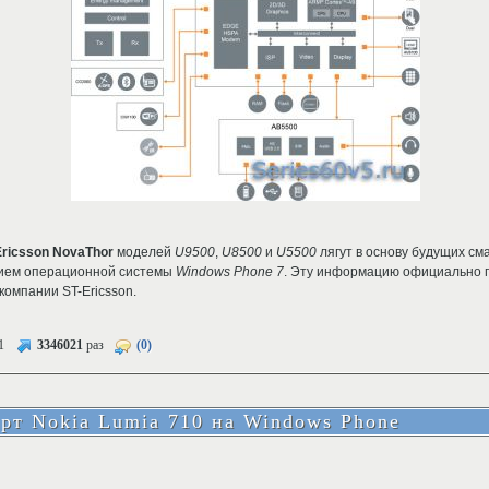
Ericsson NovaThor
моделей
U9500
,
U8500
и
U5500
лягут в основу будущих см
ием операционной системы
Windows Phone 7
. Эту информацию официально 
омпании ST-Ericsson.
1
3346021
раз
(0)
рт Nokia Lumia 710 на Windows Phone