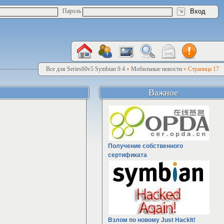
Пароль
Все для Series60v5 Symbian 9.4
»
Мобильные новости
» Страница 17
Важное
Получение собственного
сертификата
Взлом по новому Just HackIt!