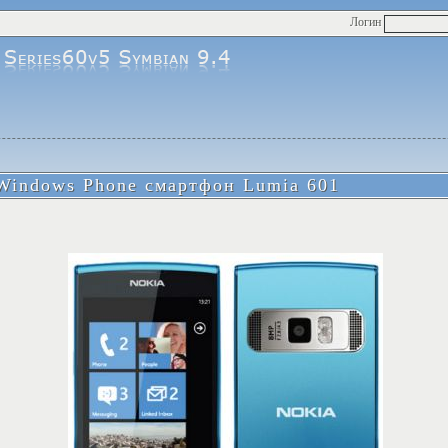
Логин
 Windows Phone смартфон Lumia 601