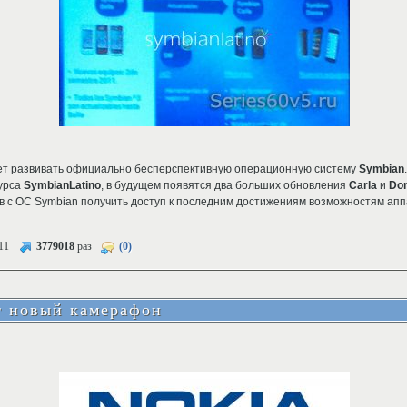
т развивать официально бесперспективную операционную систему
Symbian
урса
SymbianLatino
, в будущем появятся два больших обновления
Carla
и
Do
 с ОС Symbian получить доступ к последним достижениям возможностям апп
11
3779018
раз
(0)
т новый камерафон