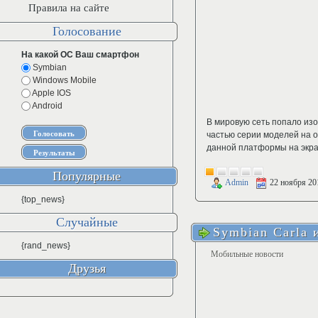
Правила на сайте
Голосование
На какой ОС Ваш смартфон
Symbian
Windows Mobile
Apple IOS
Android
В мировую сеть попало из
частью серии моделей на 
данной платформы на экра
Популярные
Admin
22 ноября 20
{top_news}
Случайные
Symbian Carla
{rand_news}
Мобильные новости
Друзья