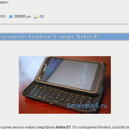
ивую».
2010
2111925
раз
(0)
едставлен Symbian^3 смарт Nokia E7
 сроки анонса нового смартфона
Nokia E7
. По сообщению Reuters, устройст