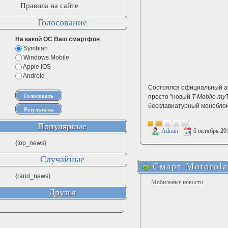
Правила на сайте
Голосование
На какой ОС Ваш смартфон
Symbian
Windows Mobile
Apple IOS
Android
Состоялся официальный а
просто "новый
T-Mobile my
бесклавиатурный моноблок
Популярные
Admin
6 октября 20
{top_news}
Случайные
Смарт Motorola
{rand_news}
Мобильные новости
Друзья