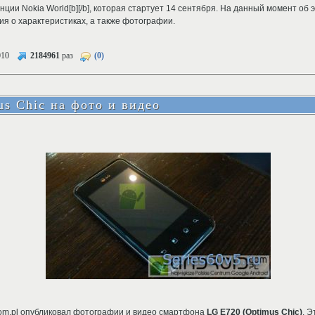
нции Nokia World[b][/b], которая стартует 14 сентября. На данный момент об
 о характеристиках, а также фотографии.
010
2184961
раз
(0)
s Chic на фото и видео
com.pl опубликовал фотографии и видео смартфона
LG E720 (Optimus Chic)
. 