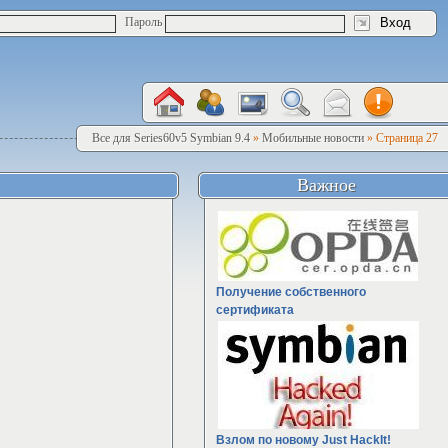
Пароль
Все для Series60v5 Symbian 9.4
»
Мобильные новости
» Страница 27
Важное
Получение собственного
сертификата
Взлом по новому Just HackIt!