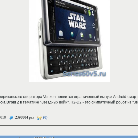
мериканского оператора Verizon появится ограниченный выпуск Android-смарт
ola Droid 2
в тематике "Звездных войн". R2-D2 - это симпатичный робот из "Зв
2010
2398804
раз
(0)