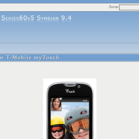
Логин
н T-Mobile myTouch