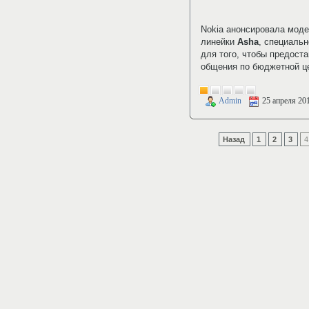
Nokia анонсировала мод
линейки
Asha
, специальн
для того, чтобы предост
общения по бюджетной ц
Admin
25 апреля 20
Назад
1
2
3
4