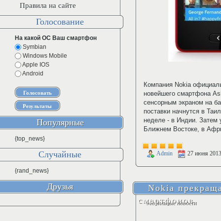
Правила на сайте
Голосование
На какой ОС Ваш смартфон
Symbian
Windows Mobile
Apple IOS
Android
Компания Nokia официаль
новейшего смартфона As
сенсорным экраном на ба
поставки начнутся в Таи
неделе - в Индии. Затем 
Популярные
Ближнем Востоке, в Афри
{top_news}
Случайные
Admin
27 июня 201
{rand_news}
Друзья
Nokia прекраща
смартфонов
Мобильные новости