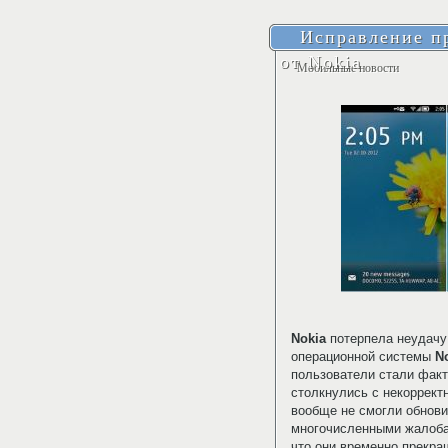
Исправление пр
от Nokia
Мобильные новости
Nokia
потерпела неудачу
операционной системы
N
пользователи стали факт
столкнулись с некоррект
вообще не смогли обнови
многочисленными жалоба
что они временно прекра