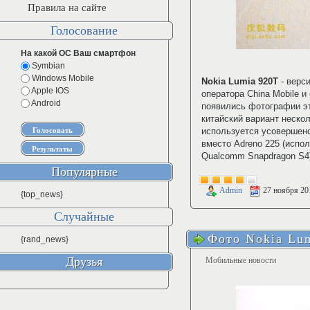
Правила на сайте
Голосование
На какой ОС Ваш смартфон
Symbian
Windows Mobile
Nokia Lumia 920T
- верси
Apple IOS
оператора China Mobile 
Android
появились фотографии эт
китайский вариант неско
используется усовершен
вместо Adreno 225 (испо
Qualcomm Snapdragon S4
Популярные
Admin
27 ноября 20
{top_news}
Случайные
Фото Nokia Lu
{rand_news}
Друзья
Мобильные новости