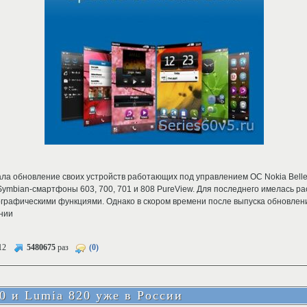
ла обновление своих устройств работающих под управлением ОС Nokia Belle 
Symbian-смартфоны 603, 700, 701 и 808 PureView. Для последнего имелась р
графическими функциями. Однако в скором времени после выпуска обновлен
ании
12
5480675
раз
(0)
0 и Lumia 820 уже в России