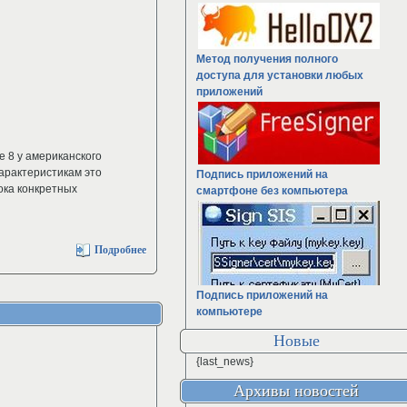
Метод получения полного
доступа для установки любых
приложений
 8 у американского
характеристикам это
Подпись приложений на
ока конкретных
смартфоне без компьютера
Подробнее
Подпись приложений на
компьютере
Новые
{last_news}
Архивы новостей