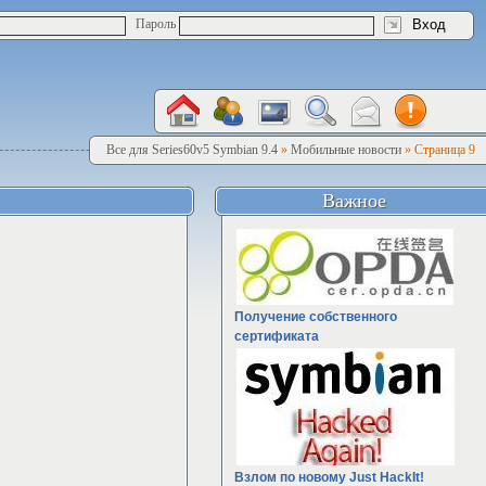
Пароль
Все для Series60v5 Symbian 9.4
»
Мобильные новости
» Страница 9
Важное
Получение собственного
сертификата
Взлом по новому Just HackIt!