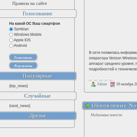
Правила на сайте
Голосование
На какой ОС Ваш смартфон
Symbian
Windows Mobile
Apple IOS
Android
В сети появилась информа
оператора Verizon Wireles
аппарат среднего уровня,
подробностей о техническ
Популярные
Admin
10 октября 2
{top_news}
Случайные
Обновление No
{rand_news}
Друзья
Мобильные новости