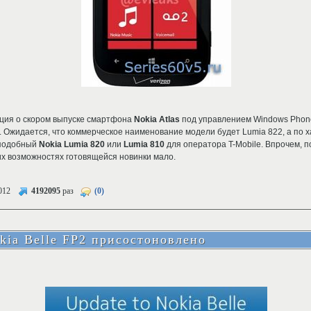
ция о скором выпуске смартфона
Nokia Atlas
под управлением Windows Phone
s. Ожидается, что коммерческое наименование модели будет Lumia 822, а по 
 подобный
Nokia Lumia 820
или
Lumia 810
для оператора T-Mobile. Впрочем, п
их возможностях готовящейся новинки мало.
012
4192095
раз
(0)
kia Belle FP2 присостоновлено