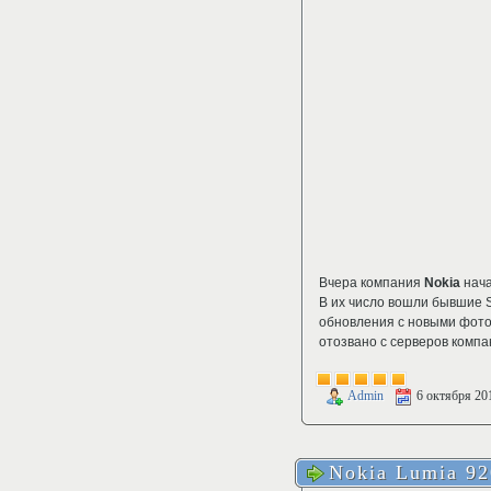
Вчера компания
Nokia
нача
В их число вошли бывшие 
обновления с новыми фото
отозвано с серверов комп
Admin
6 октября 20
Nokia Lumia 92