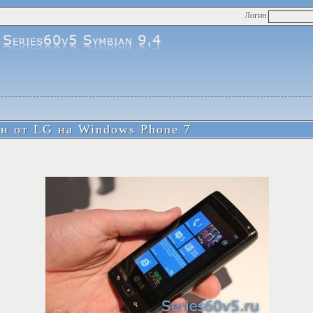
Логин
н от LG на Windows Phone 7