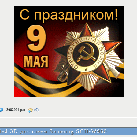
-3082004
раз
(0)
led 3D дисплеем Samsung SCH-W960