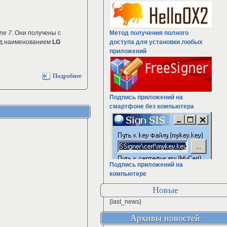
ne 7
. Они получены с
Метод получения полного
под наименованием
LG
доступа для установки любых
приложений
Подробнее
Подпись приложений на
смартфоне без компьютера
Подпись приложений на
компьютере
Новые
{last_news}
Архивы новостей