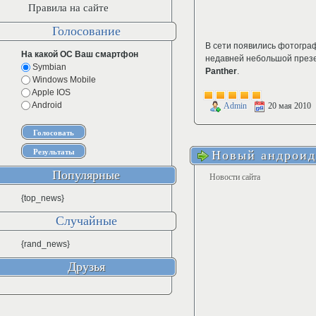
Правила на сайте
Голосование
В сети появились фотогра
На какой ОС Ваш смартфон
недавней небольшой презен
Symbian
Panther
.
Windows Mobile
Apple IOS
Android
Admin
20 мая 2010
Новый андроид
Популярные
Новости сайта
{top_news}
Случайные
{rand_news}
Друзья