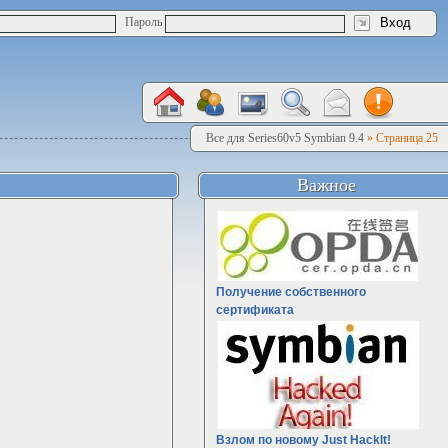
Пароль
Все для Series60v5 Symbian 9.4
» Страница 25
Важное
Получение собственного
сертификата
Взлом по новому Just HackIt!