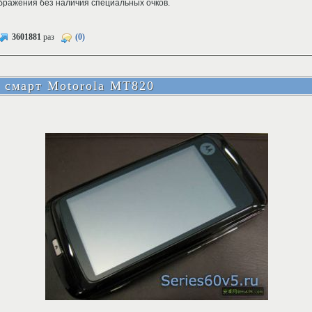
ражения без наличия специальных очков.
3601881
раз
(0)
 смарт Motorola MT820