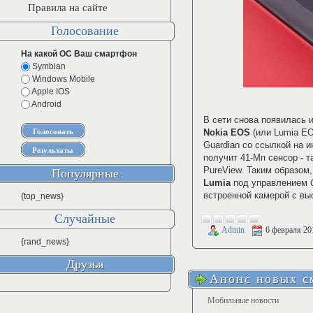
Правила на сайте
Голосование
На какой ОС Ваш смартфон
Symbian
Windows Mobile
Apple IOS
Android
В сети снова появилась
Nokia EOS
(или Lumia EO
Guardian со ссылкой на и
получит 41-Мп сенсор - т
PureView. Таким образом
Популярные
Lumia
под управлением
встроенной камерой с вы
{top_news}
Случайные
Admin
6 февраля 20
{rand_news}
Друзья
Анонс новых с
Мобильные новости