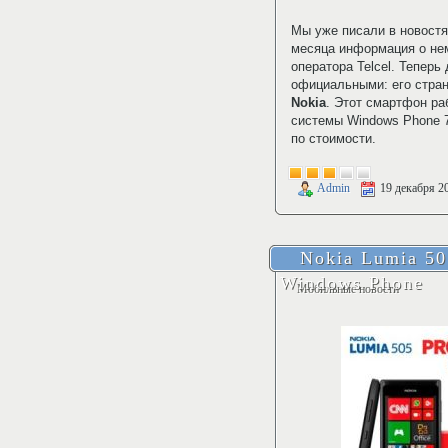
Мы уже писали в новост
месяца информация о нем
оператора Telcel. Теперь
официальными: его стра
Nokia
. Этот смартфон ра
системы Windows Phone 7
по стоимости.
Admin
19 декабря 2
Nokia Lumia 5
Windows Phone
Мобильные новости