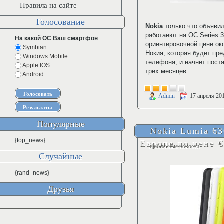
Правила на сайте
Голосование
Nokia
только что объяви
работаеют на ОС Series 
На какой ОС Ваш смартфон
ориентировочной цене ок
Symbian
Нокия, которая будет пр
Windows Mobile
телефона, и начнет пост
Apple IOS
трех месяцев.
Android
Admin
17 апреля 20
Популярные
Nokia Lumia 63
{top_news}
Европе по цене €
Мобильные новости
Случайные
{rand_news}
Друзья