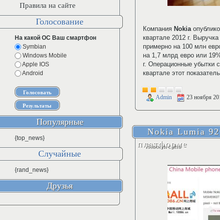
Правила на сайте
Голосование
Компания
Nokia
опублико
квартале 2012 г. Выручка
На какой ОС Ваш смартфон
примерно на 100 млн евр
Symbian
на 1,7 млрд евро или 19
Windows Mobile
г. Операционные убытки 
Apple IOS
квартале этот показатель
Android
Admin
23 ноября 20
Популярные
Nokia Lumia 92
{top_news}
платформе
Новости сайта
Случайные
{rand_news}
Друзья