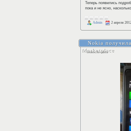
Теперь появились подроб
пока и не ясно, наскольк
Admin
2 апреля 201
Nokia получил
Marketplace
Новости сайта